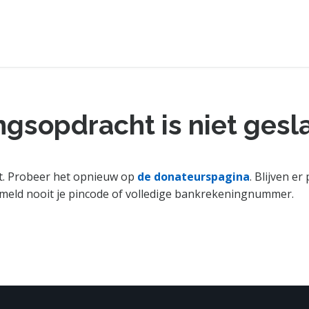
 Blue Sheep
kbaar voor de inkomstenbelasting
ngsopdracht is niet ges
cht. Probeer het opnieuw op
de donateurspagina
. Blijven e
rmeld nooit je pincode of volledige bankrekeningnummer.