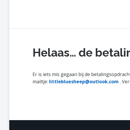
Skip
to
Bijdragen aan het werk van Little
content
Doe een eenmalige of periodieke gift. Giften zijn aftre
Helaas… de betali
Er is iets mis gegaan bij de betalingsopdra
mailtje:
littlebluesheep@outlook.com
. Ve