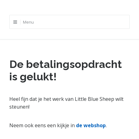
Skip
to
Bijdragen aan het werk van Little Blue
Doe een eenmalige of periodieke gift. Giften zijn aftrekbaar
Sheep
content
Menu
voor de inkomstenbelasting
De betalingsopdracht
is gelukt!
Heel fijn dat je het werk van Little Blue Sheep wilt
steunen!
Neem ook eens een kijkje in
de webshop
.