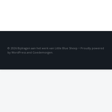
2026
Bijdragen aan het werk van Little Blue Sheep
•
Proudly powered
by
WordPress
and
Goedemorgen
.