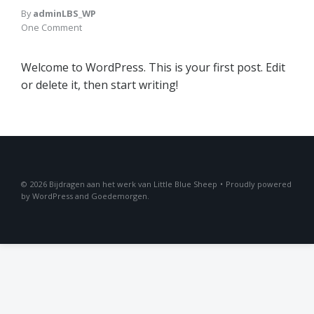
By
adminLBS_WP
One Comment
Welcome to WordPress. This is your first post. Edit
or delete it, then start writing!
2026
Bijdragen aan het werk van Little Blue Sheep
•
Proudly powered
by
WordPress
and
Goedemorgen
.